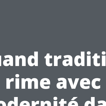
and tradit
rime avec
dernité d