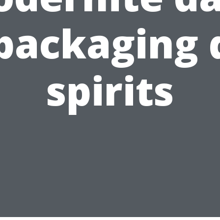
 packaging 
spirits