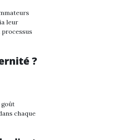
sommateurs
ia leur
u processus
ernité ?
 goût
 dans chaque