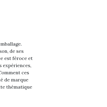
emballage.
son, de ses
e est féroce et
 expériences,
. Comment ces
ité de marque
ette thématique