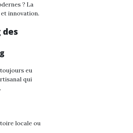
odernes ? La
 et innovation.
g des
ng
 toujours eu
rtisanal qui
.
toire locale ou