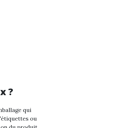
x ?
mballage qui
d'étiquettes ou
ion du produit