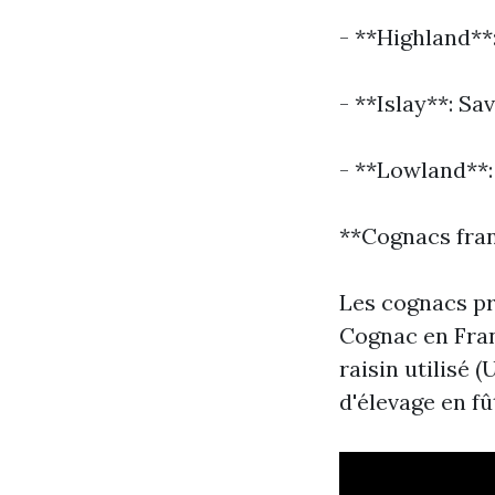
- **Highland**:
- **Islay**: S
- **Lowland**:
**Cognacs franç
Les cognacs pr
Cognac en Franc
raisin utilisé 
d'élevage en fût