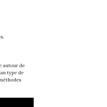
s.
e autour de
 au type de
x méthodes