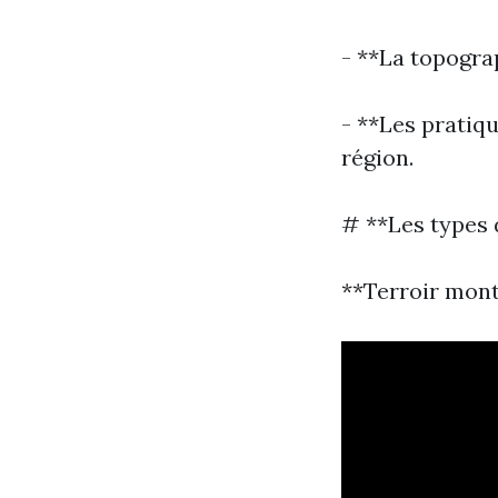
- **La topograp
- **Les pratiqu
région.
# **Les types 
**Terroir mon