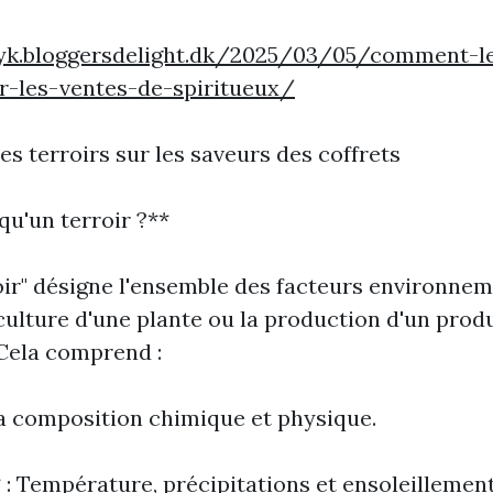
vjyk.bloggersdelight.dk/2025/03/05/comment-l
r-les-ventes-de-spiritueux/
es terroirs sur les saveurs des coffrets
qu'un terroir ?**
oir" désigne l'ensemble des facteurs environne
culture d'une plante ou la production d'un prod
 Cela comprend :
 Sa composition chimique et physique.
 : Température, précipitations et ensoleillement