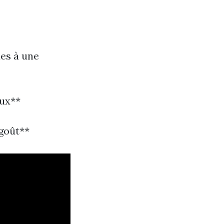
ues à une
eux**
goût**