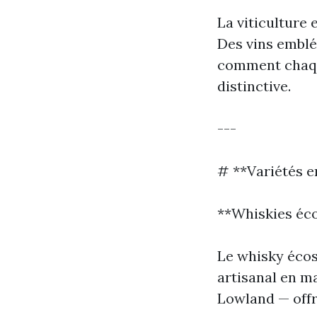
La viticulture 
Des vins embl
comment chaqu
distinctive.
---
# **Variétés e
**Whiskies éco
Le whisky écos
artisanal en ma
Lowland — offr