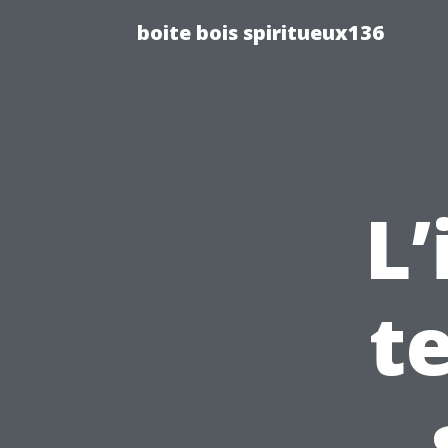
boite bois spiritueux136
L’
te