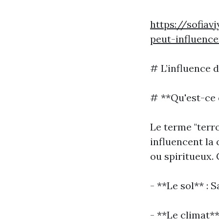
https://sofia
peut-influence
# L’influence d
# **Qu'est-ce 
Le terme "terr
influencent la 
ou spiritueux.
- **Le sol** :
- **Le climat**