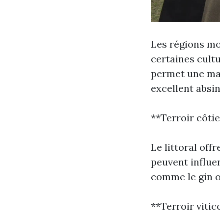
Les régions mo
certaines cultu
permet une mat
excellent absin
**Terroir côtie
Le littoral of
peuvent influe
comme le gin o
**Terroir vitic