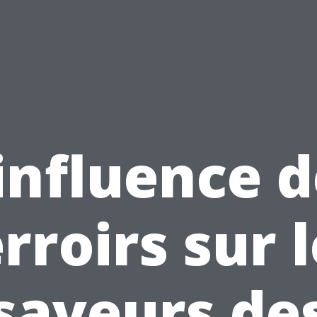
influence 
rroirs sur 
saveurs de