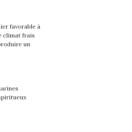
er favorable à
 climat frais
produire un
marines
spiritueux