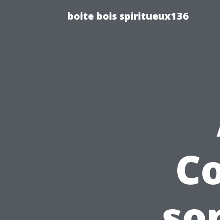
boite bois spiritueux136
Co
so