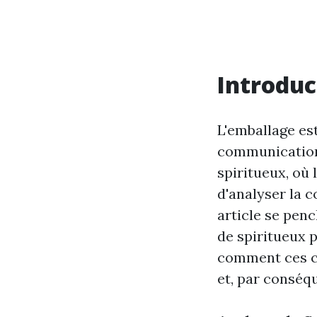
Introduc
L'emballage es
communication 
spiritueux, où l
d'analyser la 
article se pen
de spiritueux 
comment ces c
et, par conséqu