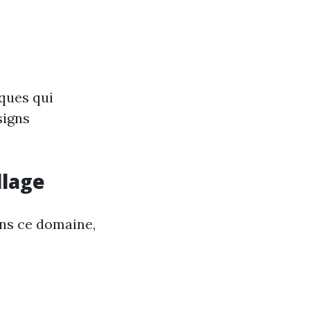
ques qui
signs
llage
ns ce domaine,