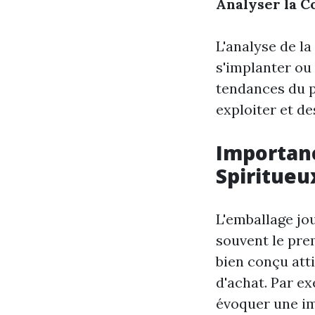
Analyser la C
L'analyse de l
s'implanter ou
tendances du p
exploiter et de
Importanc
Spiritueu
L'emballage jou
souvent le pre
bien conçu atti
d'achat. Par e
évoquer une im