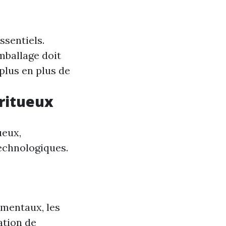
ssentiels.
emballage doit
plus en plus de
ritueux
ueux,
echnologiques.
ementaux, les
ation de