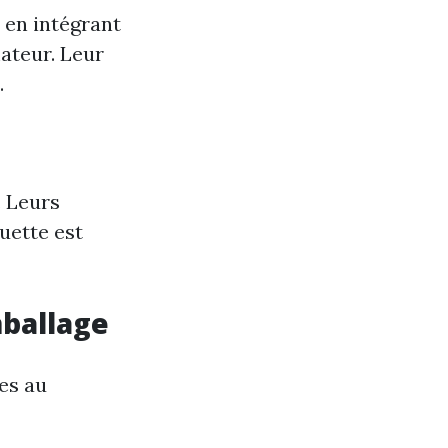
 en intégrant
ateur. Leur
.
. Leurs
quette est
mballage
es au