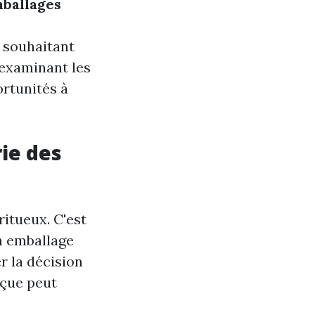
mballages
e souhaitant
 examinant les
ortunités à
ie des
ritueux. C'est
n emballage
er la décision
nçue peut