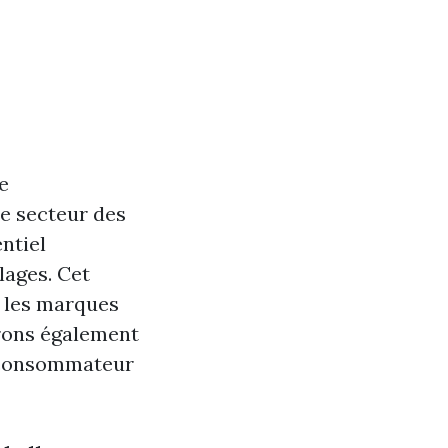
e
e secteur des
entiel
lages. Cet
r les marques
rons également
u consommateur